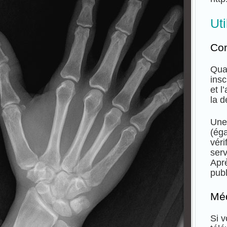
Ut
Co
Qua
insc
et l
la d
Une
(ég
véri
serv
Aprè
pub
Mé
Si v