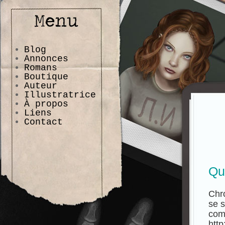
Blog
Annonces
Romans
Boutique
Auteur
Illustratrice
À propos
Liens
Contact
Qu
Chro
se 
com
http