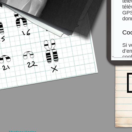
télé
tél
GPS.
don
Co
Si v
d’en
cook
ces 
cook
Si v
cook
acce
sup
Lor
nomb
préf
deux