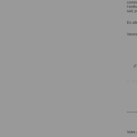
commen
l’enth
sait, 
En att
Vane
(l
[
←
Le 
Votre