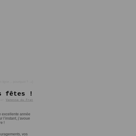
n ligne… pourquoi ?
→
]
s fêtes !
par
Vanessa du Frat
ne excellente année
 l’instant, j’avoue
e !
couragements, vos