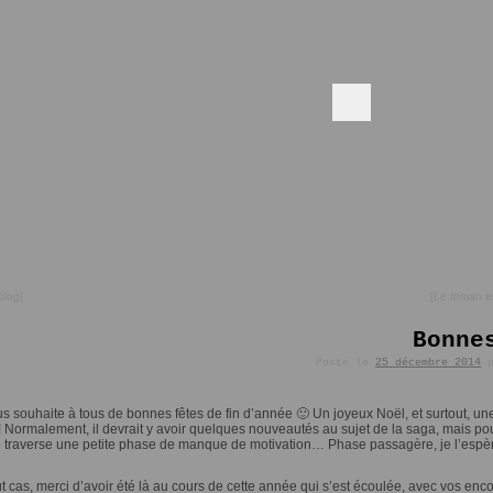
blog
]
[
Le roman e
Bonne
Posté le
25 décembre 2014
s souhaite à tous de bonnes fêtes de fin d’année 🙂 Un joyeux Noël, et surtout, u
 Normalement, il devrait y avoir quelques nouveautés au sujet de la saga, mais pour
e traverse une petite phase de manque de motivation… Phase passagère, je l’espèr
t cas, merci d’avoir été là au cours de cette année qui s’est écoulée, avec vos en