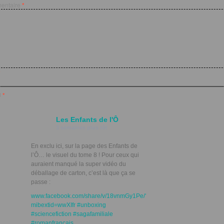
entaire
*
*
l
*
web
Les Enfants de l'Ô
3 semaines plus tôt
En exclu ici, sur la page des Enfants de
l’Ô… le visuel du tome 8 ! Pour ceux qui
auraient manqué la super vidéo du
déballage de carton, c’est là que ça se
passe :
www.facebook.com/share/v/18vnmGy1Pe/?
mibextid=wwXIfr
#unboxing
#sciencefiction
#sagafamiliale
#romanfrancais