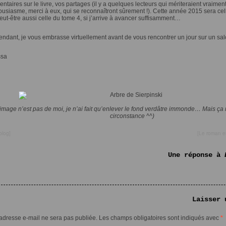
taires sur le livre, vos partages (il y a quelques lecteurs qui mériteraient vraimen
ousiasme, merci à eux, qui se reconnaîtront sûrement !). Cette année 2015 sera cell
peut-être aussi celle du tome 4, si j’arrive à avancer suffisamment…
endant, je vous embrasse virtuellement avant de vous rencontrer un jour sur un sal
ssa
’image n’est pas de moi, je n’ai fait qu’enlever le fond verdâtre immonde… Mais ça
circonstance ^^)
blog
]
[
Le roman e
Une réponse à
Laisser 
 adresse e-mail ne sera pas publiée.
Les champs obligatoires sont indiqués avec
*