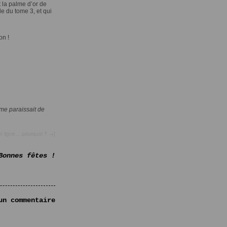
t la palme d’or de
e du tome 3, et qui
on !
 me paraissait de
n ligne… pourquoi ?
→
]
Bonnes fêtes !
un commentaire